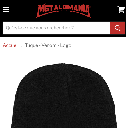
Menu
Voir
le
pani
Accueil
Tuque - Venom - Logo